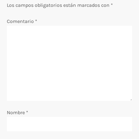
Los campos obligatorios están marcados con
*
i
Comentario
*
ó
n
d
e
e
n
Nombre
t
*
r