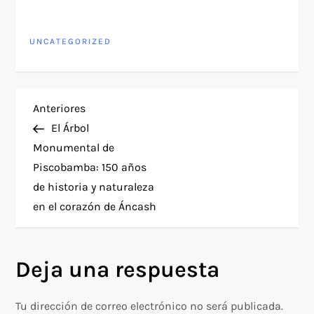
UNCATEGORIZED
N
Entrada
Anteriores
anterior
El Árbol
a
Monumental de
Piscobamba: 150 años
v
de historia y naturaleza
e
en el corazón de Áncash
g
Deja una respuesta
a
c
Tu dirección de correo electrónico no será publicada.