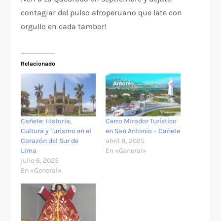
contagiar del pulso afroperuano que late con
orgullo en cada tambor!
Relacionado
Cañete: Historia,
Cerro Mirador Turístico
Cultura y Turismo en el
en San Antonio – Cañete
Corazón del Sur de
abril 8, 2025
Lima
En «General»
julio 6, 2025
En «General»