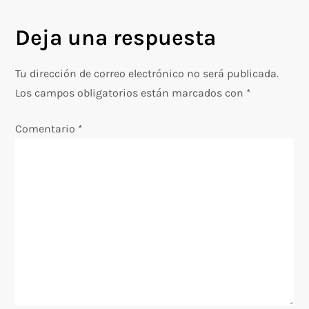
g
Deja una respuesta
a
c
Tu dirección de correo electrónico no será publicada.
Los campos obligatorios están marcados con
*
i
Comentario
*
ó
n
d
e
e
n