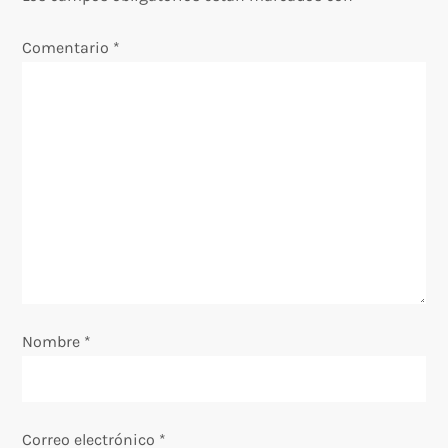
c
Comentario
*
i
ó
n
d
e
e
Nombre
*
n
t
Correo electrónico
*