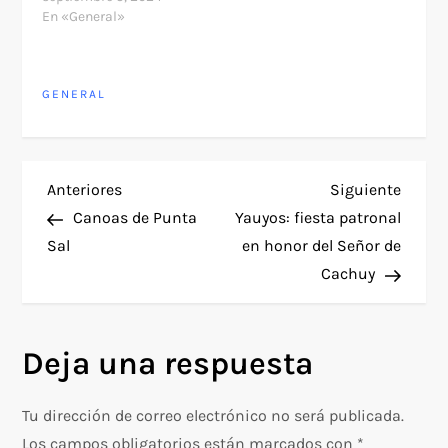
En «General»
GENERAL
N
Entrada
Siguie
Anteriores
Siguiente
anterior
entra
Canoas de Punta
Yauyos: fiesta patronal
a
Sal
en honor del Señor de
Cachuy
v
e
Deja una respuesta
g
Tu dirección de correo electrónico no será publicada.
a
Los campos obligatorios están marcados con
*