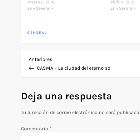
marzo 2, 2018
abril 11, 2019
En «General»
En «General»
GENERAL
N
Entrada
Anteriores
anterior
CASMA – La ciudad del eterno sol
a
v
Deja una respuesta
e
Tu dirección de correo electrónico no será publicada
g
Comentario
*
a