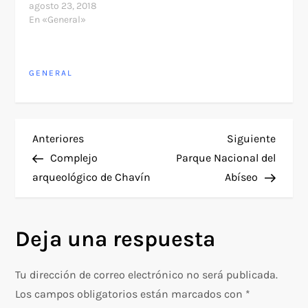
agosto 23, 2018
En «General»
GENERAL
N
Entrada
Siguie
Anteriores
Siguiente
anterior
entra
Complejo
Parque Nacional del
a
arqueológico de Chavín
Abíseo
v
Deja una respuesta
e
g
Tu dirección de correo electrónico no será publicada.
Los campos obligatorios están marcados con
*
a