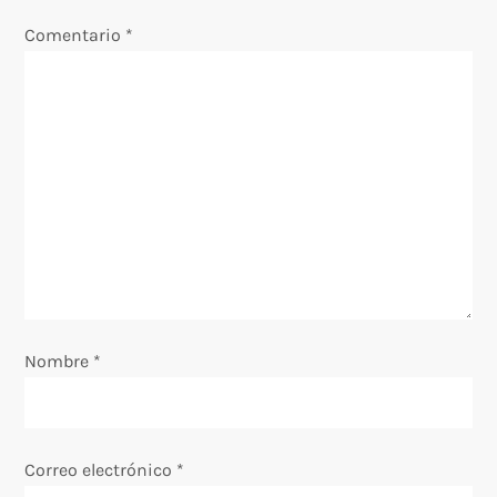
Comentario
*
c
i
ó
n
d
e
e
Nombre
*
n
t
Correo electrónico
*