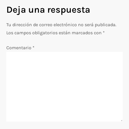
e
Deja una respuesta
g
Tu dirección de correo electrónico no será publicada.
a
Los campos obligatorios están marcados con
*
c
Comentario
*
i
ó
n
d
e
e