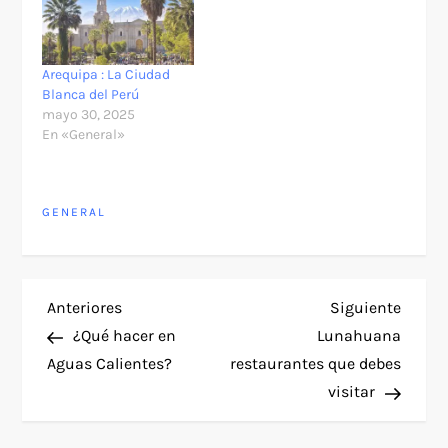
Arequipa : La Ciudad
Blanca del Perú
mayo 30, 2025
En «General»
GENERAL
N
Entrada
Siguie
Anteriores
Siguiente
anterior
entra
¿Qué hacer en
Lunahuana
a
Aguas Calientes?
restaurantes que debes
visitar
v