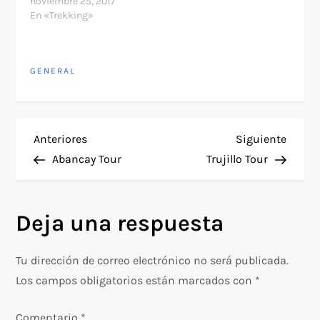
noviembre 25, 2017
En «Trekking»
GENERAL
N
Entrada
Siguie
Anteriores
Siguiente
anterior
entra
Abancay Tour
Trujillo Tour
a
v
Deja una respuesta
e
Tu dirección de correo electrónico no será publicada.
g
Los campos obligatorios están marcados con
*
a
Comentario
*