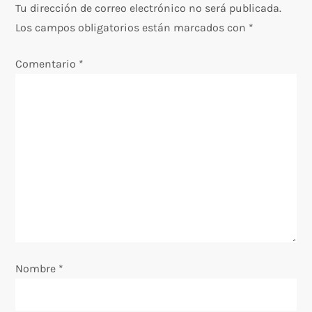
g
Tu dirección de correo electrónico no será publicada.
Los campos obligatorios están marcados con
*
a
Comentario
*
c
i
ó
n
d
e
e
Nombre
*
n