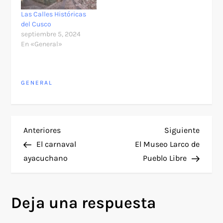
Las Calles Históricas
del Cusco
septiembre 5, 2024
En «General»
GENERAL
N
Entrada
Siguie
Anteriores
Siguiente
anterior
entra
El carnaval
El Museo Larco de
a
ayacuchano
Pueblo Libre
v
Deja una respuesta
e