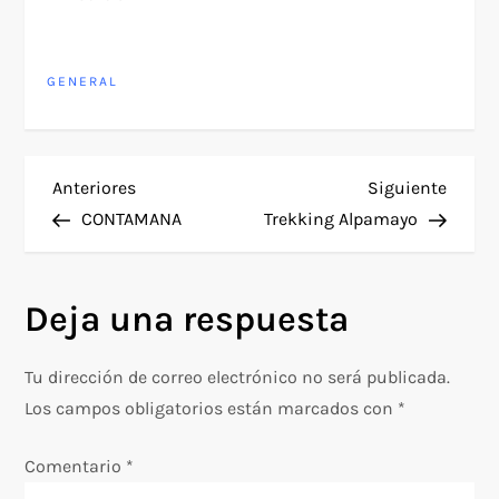
GENERAL
N
Entrada
Siguie
Anteriores
Siguiente
anterior
entra
CONTAMANA
Trekking Alpamayo
a
v
Deja una respuesta
e
Tu dirección de correo electrónico no será publicada.
g
Los campos obligatorios están marcados con
*
a
Comentario
*