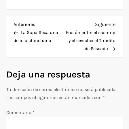
N
Entrada
Siguie
Anteriores
Siguiente
anterior
entra
La Sopa Seca una
Fusión entre el sashimi
a
delicia chinchana
y el ceviche: el Tiradito
de Pescado
v
e
Deja una respuesta
g
Tu dirección de correo electrónico no será publicada.
a
Los campos obligatorios están marcados con
*
c
Comentario
*
i