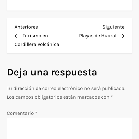
N
Entrada
Siguie
Anteriores
Siguiente
anterior
entra
Turismo en
Playas de Huaral
a
Cordillera Volcánica
v
Deja una respuesta
e
g
Tu dirección de correo electrónico no será publicada.
Los campos obligatorios están marcados con
*
a
Comentario
*
c
i