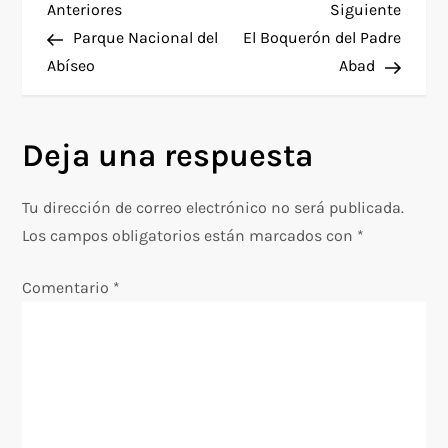
N
Entrada
Siguie
Anteriores
Siguiente
anterior
entra
Parque Nacional del
El Boquerón del Padre
a
Abíseo
Abad
v
Deja una respuesta
e
g
Tu dirección de correo electrónico no será publicada.
Los campos obligatorios están marcados con
*
a
Comentario
*
c
i
ó
n