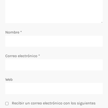
d
e
e
Nombre
*
n
t
Correo electrónico
*
r
a
Web
d
a
Recibir un correo electrónico con los siguientes