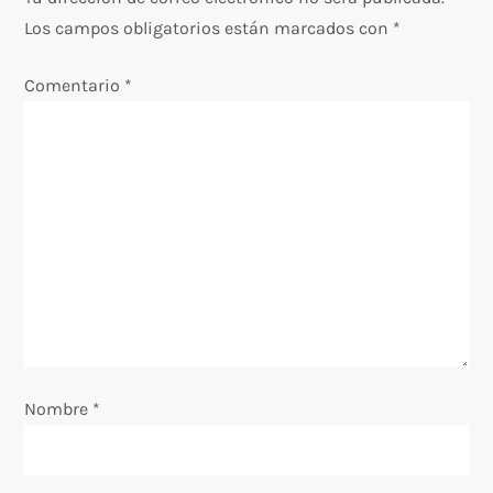
g
Los campos obligatorios están marcados con
*
a
Comentario
*
c
i
ó
n
d
e
Nombre
*
e
n