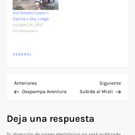
Via Ferrata Cusco +
Zipline + Sky Lodge
octubre 24, 2017
En «General»
GENERAL
N
Entrada
Siguie
Anteriores
Siguiente
anterior
entra
Oxapampa Aventura
Subida al Misti
a
v
Deja una respuesta
e
Tu dirección de correo electrónico no será publicada.