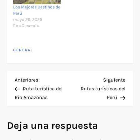
Los Mejores Destinos de
Perú
mayo 29, 2025
En «General»
GENERAL
N
Entrada
Siguie
Anteriores
Siguiente
anterior
entra
Ruta turística del
Rutas turísticas del
a
Río Amazonas
Perú
v
Deja una respuesta
e