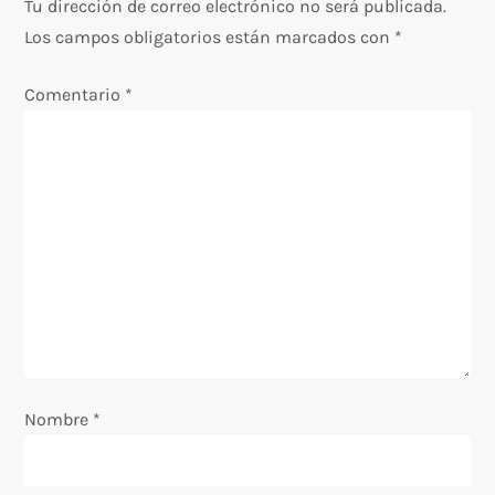
g
Tu dirección de correo electrónico no será publicada.
Los campos obligatorios están marcados con
*
a
Comentario
*
c
i
ó
n
d
e
e
Nombre
*
n