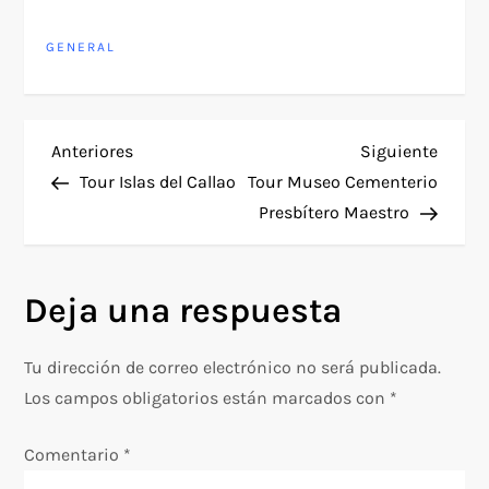
GENERAL
N
Entrada
Siguie
Anteriores
Siguiente
anterior
entra
Tour Islas del Callao
Tour Museo Cementerio
a
Presbítero Maestro
v
Deja una respuesta
e
g
Tu dirección de correo electrónico no será publicada.
Los campos obligatorios están marcados con
*
a
Comentario
*
c