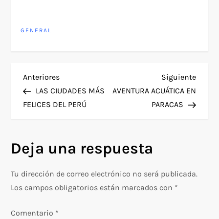
GENERAL
N
Entrada
Siguie
Anteriores
Siguiente
anterior
entra
LAS CIUDADES MÁS
AVENTURA ACUÁTICA EN
a
FELICES DEL PERÚ
PARACAS
v
Deja una respuesta
e
g
Tu dirección de correo electrónico no será publicada.
Los campos obligatorios están marcados con
*
a
Comentario
*
c