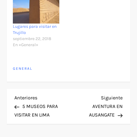
Lugares para visitar en
Trujillo
septiembre 22, 2018
En «General»
GENERAL
N
Entrada
Siguie
Anteriores
Siguiente
anterior
entra
5 MUSEOS PARA
AVENTURA EN
a
VISITAR EN LIMA
AUSANGATE
v