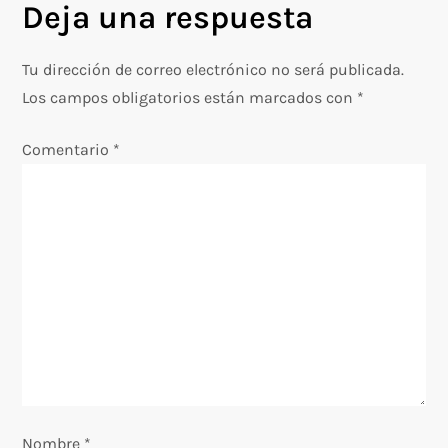
Deja una respuesta
e
g
Tu dirección de correo electrónico no será publicada.
Los campos obligatorios están marcados con
*
a
Comentario
*
c
i
ó
n
d
e
e
Nombre
*