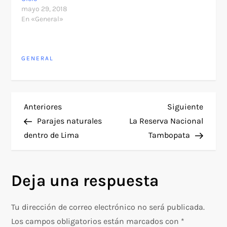
mayo 29, 2018
En «General»
GENERAL
N
Entrada
Siguie
Anteriores
Siguiente
anterior
entra
Parajes naturales
La Reserva Nacional
a
dentro de Lima
Tambopata
v
Deja una respuesta
e
g
Tu dirección de correo electrónico no será publicada.
Los campos obligatorios están marcados con
*