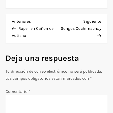
N
Entrada
Siguie
Anteriores
Siguiente
anterior
entra
Rapell en Cañon de
Songos Cuchimachay
a
Autisha
v
Deja una respuesta
e
g
Tu dirección de correo electrónico no será publicada.
Los campos obligatorios están marcados con
*
a
Comentario
*
c
i