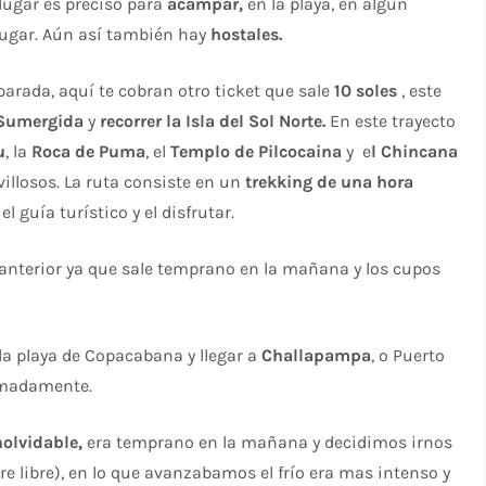
lugar es preciso para
acampar,
en la playa, en algún
lugar. Aún así también hay
hostales.
arada, aquí te cobran otro ticket que sale
10 soles
, este
 Sumergida
y
recorrer la Isla del Sol Norte.
En este trayecto
u
, la
Roca de Puma
, el
Templo de Pilcocaina
y e
l Chincana
llosos. La ruta consiste en un
trekking de una hora
l guía turístico y el disfrutar.
 anterior ya que sale temprano en la mañana y los cupos
la playa de Copacabana y llegar a
Challapampa
, o Puerto
ximadamente.
nolvidable,
era temprano en la mañana y decidimos irnos
aire libre), en lo que avanzabamos el frío era mas intenso y