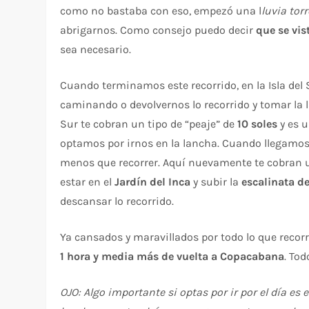
como no bastaba con eso, empezó una l
luvia tor
abrigarnos. Como consejo puedo decir
que se vis
sea necesario.
Cuando terminamos este recorrido, en la Isla del S
caminando o devolvernos lo recorrido y tomar la lan
Sur te cobran un tipo de “peaje” de
10 soles
y es 
optamos por irnos en la lancha. Cuando llegam
menos que recorrer. Aquí nuevamente te cobran 
estar en el
Jardín del Inca
y subir la
escalinata d
descansar lo recorrido.
Ya cansados y maravillados por todo lo que recor
1 hora y media más de vuelta a Copacabana
. To
OJO: Algo importante si optas por ir por el día es 