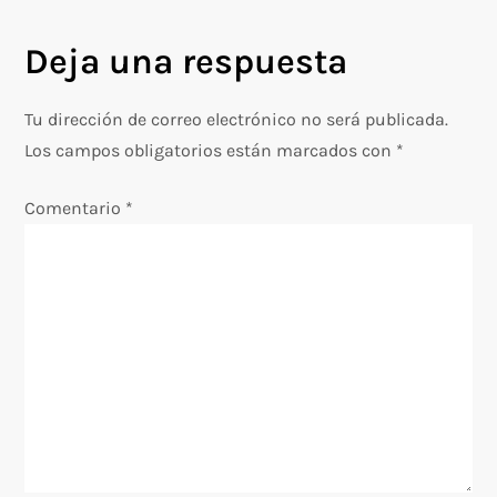
v
Deja una respuesta
e
g
Tu dirección de correo electrónico no será publicada.
Los campos obligatorios están marcados con
*
a
Comentario
*
c
i
ó
n
d
e