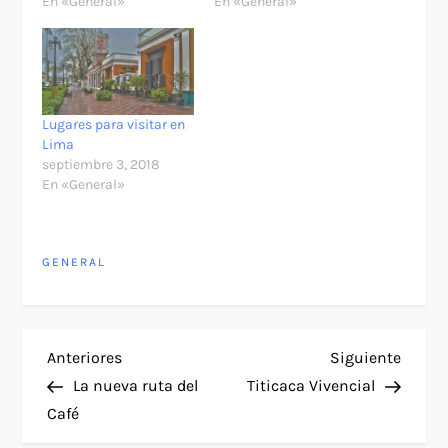
En «General»
En «General»
Lugares para visitar en
Lima
septiembre 3, 2018
En «General»
GENERAL
N
Entrada
Siguie
Anteriores
Siguiente
anterior
entra
La nueva ruta del
Titicaca Vivencial
a
Café