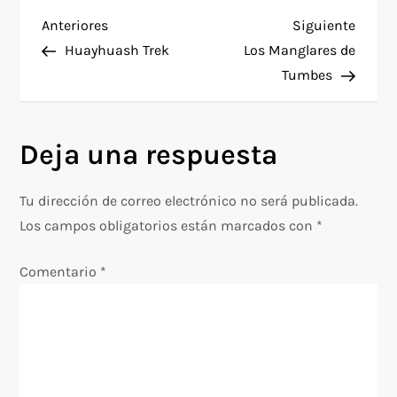
N
Entrada
Siguie
Anteriores
Siguiente
anterior
entra
Huayhuash Trek
Los Manglares de
a
Tumbes
v
Deja una respuesta
e
g
Tu dirección de correo electrónico no será publicada.
Los campos obligatorios están marcados con
*
a
Comentario
*
c
i
ó