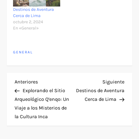
Destinos de Aventura
Cerca de Lima
octubre 2, 2024
En «General»
GENERAL
N
Entrada
Siguie
Anteriores
Siguiente
anterior
entra
Explorando el Sitio
Destinos de Aventura
a
Arqueológico Q’enqo: Un
Cerca de Lima
Viaje a los Misterios de
v
la Cultura Inca
e