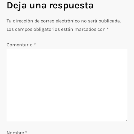
g
Deja una respuesta
a
Tu dirección de correo electrónico no será publicada.
c
Los campos obligatorios están marcados con
*
i
Comentario
*
ó
n
d
e
e
n
Nombre
*