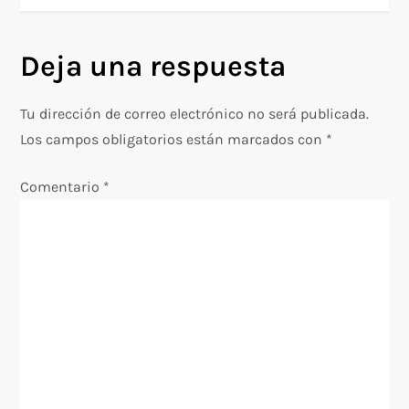
v
e
Deja una respuesta
g
Tu dirección de correo electrónico no será publicada.
a
Los campos obligatorios están marcados con
*
c
Comentario
*
i
ó
n
d
e