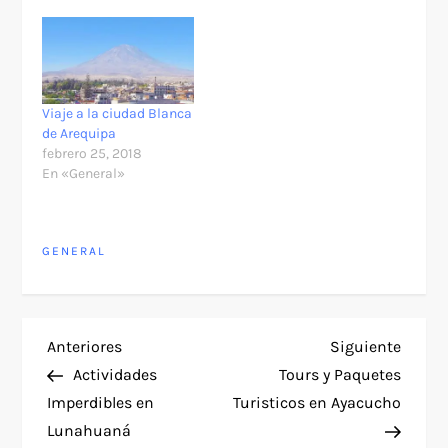
Viaje a la ciudad Blanca
de Arequipa
febrero 25, 2018
En «General»
GENERAL
N
Entrada
Siguie
Anteriores
Siguiente
anterior
entra
Actividades
Tours y Paquetes
a
Imperdibles en
Turisticos en Ayacucho
Lunahuaná