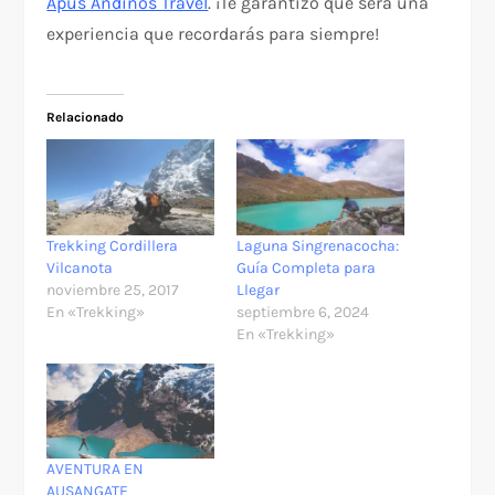
Apus Andinos Travel
. ¡Te garantizo que será una
experiencia que recordarás para siempre!
Relacionado
Trekking Cordillera
Laguna Singrenacocha:
Vilcanota
Guía Completa para
noviembre 25, 2017
Llegar
En «Trekking»
septiembre 6, 2024
En «Trekking»
AVENTURA EN
AUSANGATE