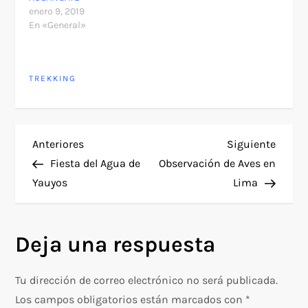
enero 9, 2019
En «General»
TREKKING
N
Entrada
Siguie
Anteriores
Siguiente
anterior
entra
Fiesta del Agua de
Observación de Aves en
a
Yauyos
Lima
v
Deja una respuesta
e
g
Tu dirección de correo electrónico no será publicada.
Los campos obligatorios están marcados con
*