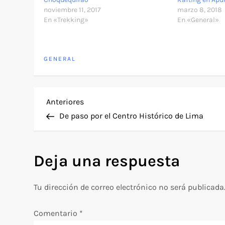
noviembre 11, 2017
marzo 8, 2018
En «Trekking»
En «General»
GENERAL
N
Entrada
Anteriores
anterior
De paso por el Centro Histórico de Lima
a
v
Deja una respuesta
e
Tu dirección de correo electrónico no será publicada
g
Comentario
*
a