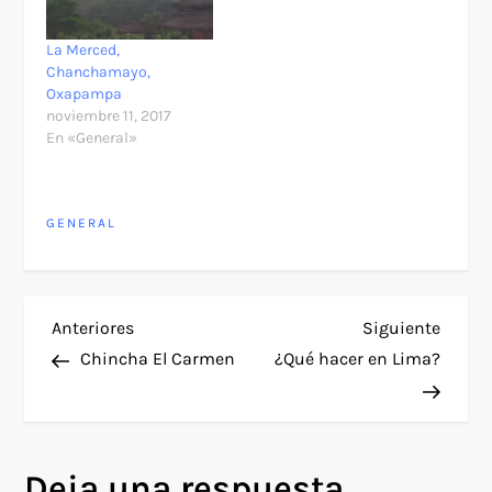
La Merced,
Chanchamayo,
Oxapampa
noviembre 11, 2017
En «General»
GENERAL
N
Entrada
Siguie
Anteriores
Siguiente
anterior
entra
Chincha El Carmen
¿Qué hacer en Lima?
a
v
Deja una respuesta