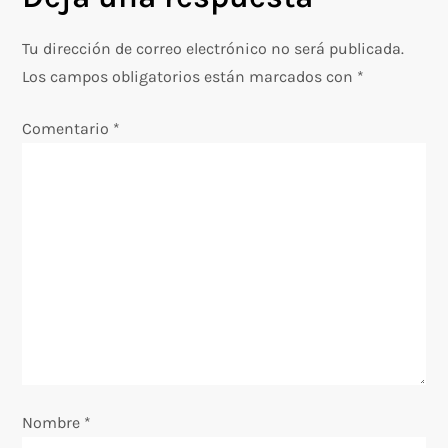
e
g
Tu dirección de correo electrónico no será publicada.
Los campos obligatorios están marcados con
*
a
Comentario
*
c
i
ó
n
d
e
e
Nombre
*