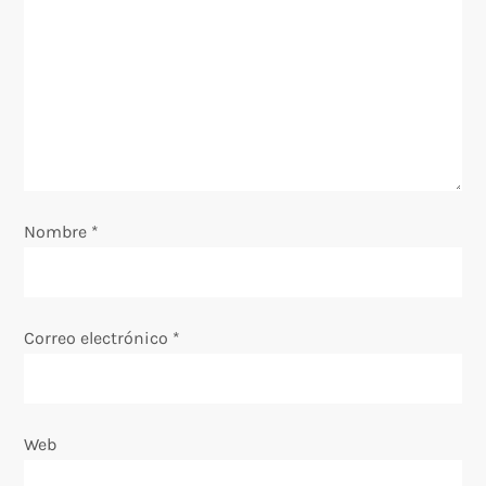
ó
n
d
e
e
Nombre
*
n
t
Correo electrónico
*
r
a
Web