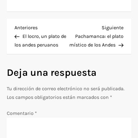
N
Entrada
Siguie
Anteriores
Siguiente
anterior
entra
El locro, un plato de
Pachamanca: el plato
a
los andes peruanos
místico de los Andes
v
Deja una respuesta
e
g
Tu dirección de correo electrónico no será publicada.
Los campos obligatorios están marcados con
*
a
Comentario
*
c
i