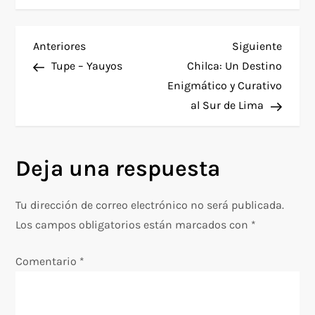
N
Entrada
Siguie
Anteriores
Siguiente
anterior
entra
Tupe – Yauyos
Chilca: Un Destino
a
Enigmático y Curativo
al Sur de Lima
v
e
Deja una respuesta
g
Tu dirección de correo electrónico no será publicada.
a
Los campos obligatorios están marcados con
*
c
Comentario
*
i