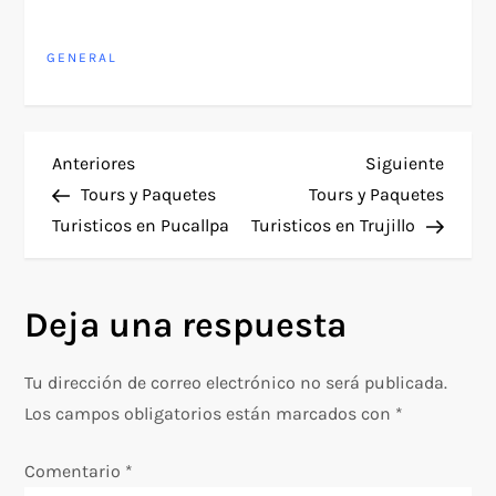
GENERAL
N
Entrada
Siguie
Anteriores
Siguiente
anterior
entra
Tours y Paquetes
Tours y Paquetes
a
Turisticos en Pucallpa
Turisticos en Trujillo
v
Deja una respuesta
e
g
Tu dirección de correo electrónico no será publicada.
Los campos obligatorios están marcados con
*
a
Comentario
*
c