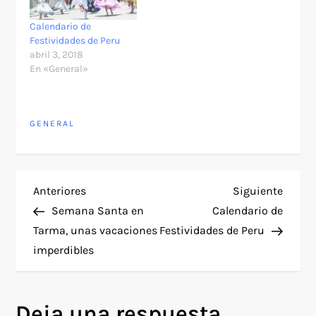
Calendario de
Festividades de Peru
abril 3, 2018
En «General»
GENERAL
N
Entrada
Siguie
Anteriores
Siguiente
anterior
entra
Semana Santa en
Calendario de
a
Tarma, unas vacaciones
Festividades de Peru
imperdibles
v
e
Deja una respuesta