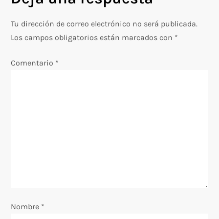
g
Tu dirección de correo electrónico no será publicada.
a
Los campos obligatorios están marcados con
*
c
Comentario
*
i
ó
n
d
e
e
Nombre
*
n