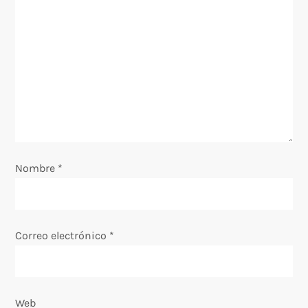
ó
n
d
e
e
Nombre
*
n
t
Correo electrónico
*
r
a
Web