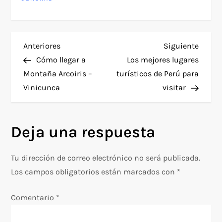
N
Entrada
Siguie
Anteriores
Siguiente
anterior
entra
Cómo llegar a
Los mejores lugares
a
Montaña Arcoiris –
turísticos de Perú para
Vinicunca
visitar
v
e
Deja una respuesta
g
Tu dirección de correo electrónico no será publicada.
a
Los campos obligatorios están marcados con
*
c
Comentario
*
i